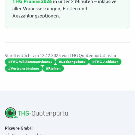
THG Prämie 2026
in unter 2 Minuten – inklusive
aller Voraussetzungen, Fristen und
Auszahlungsoptionen.
Veröffentlicht am
12.12.2025
von
THG Quotenportal Team
#
THG-Willkommensbonus
#
Lockangebote
#
THG-Anbieter
#
Vertragsbindung
#
Risiken
Picsure GmbH