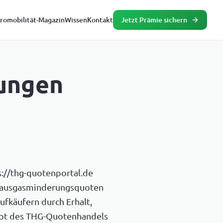
tromobilität-Magazin
Wissen
Kontakt
Jetzt Prämie sichern
ungen
s://thg-quotenportal.de
bhausgasminderungsquoten
fkäufern durch Erhalt,
ept des THG-Quotenhandels