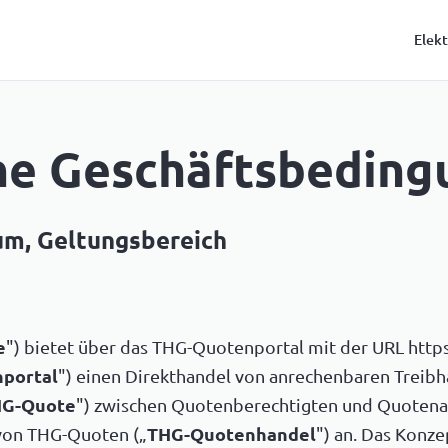
Elek
ne Geschäftsbeding
um, Geltungsbereich
e
") bietet über das THG-Quotenportal mit der URL http
portal
") einen Direkthandel von anrechenbaren Trei
G-Quote
") zwischen Quotenberechtigten und Quotenau
 von THG-Quoten („
THG-Quotenhandel
") an. Das Konz