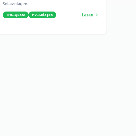
Solaranlagen.
Lesen
THG-Quote
PV-Anlagen