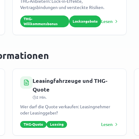
THG-Anbietern: Lock-in-Effekte,
Vertragsbindungen und versteckte Risiken.
THG-
Lesen
Lockangebote
Willkommensbonus
formationen
Leasingfahrzeuge und THG-
Quote
2
Min.
Wer darf die Quote verkaufen: Leasingnehmer
oder Leasinggeber?
Lesen
THG-Quote
Leasing