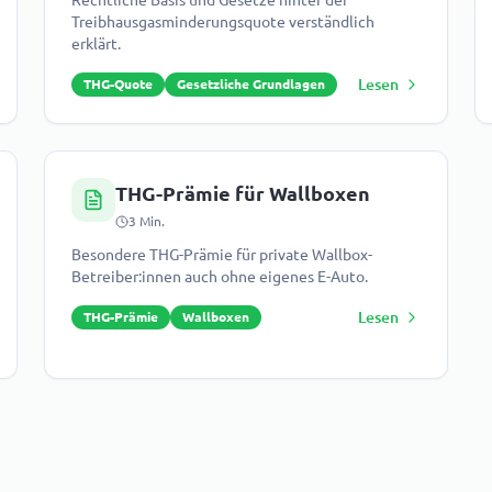
Rechtliche Basis und Gesetze hinter der
Treibhausgasminderungsquote verständlich
erklärt.
Lesen
THG-Quote
Gesetzliche Grundlagen
THG-Prämie für Wallboxen
3
Min.
Besondere THG-Prämie für private Wallbox-
Betreiber:innen auch ohne eigenes E-Auto.
Lesen
THG-Prämie
Wallboxen