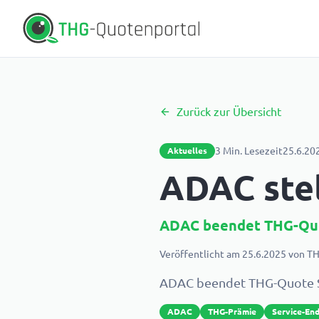
Zurück zur Übersicht
3
Min. Lesezeit
25.6.20
Aktuelles
ADAC stel
ADAC beendet THG-Quot
Veröffentlicht am
25.6.2025
von
TH
ADAC beendet THG-Quote Se
ADAC
THG-Prämie
Service-En