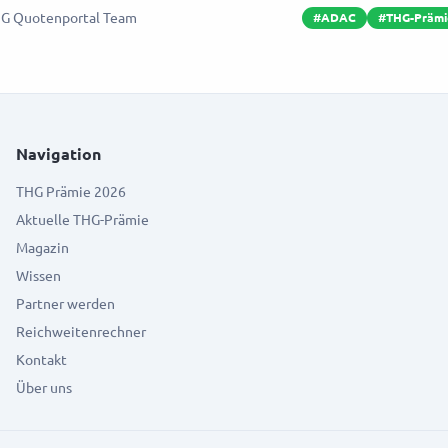
G Quotenportal Team
#
ADAC
#
THG-Prämi
Navigation
THG Prämie 2026
Aktuelle THG-Prämie
Magazin
Wissen
Partner werden
Reichweitenrechner
Kontakt
Über uns