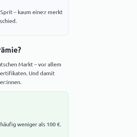
 Sprit – kaum eine:r merkt
schied.
rämie?
tschen Markt – vor allem
ertifikaten. Und damit
er:innen.
äufig weniger als 100 €.